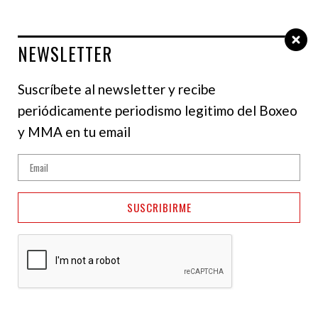
NEWSLETTER
Select Language
▼
Suscríbete al newsletter y recibe
periódicamente periodismo legitimo del Boxeo
MMA
y MMA en tu email
Sean Strickland y
Anthony Hernandez
SUSCRIBIRME
cumplen peso para UFC
Houston por
Paramount