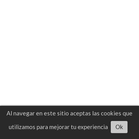
MMA
Ciryl Gane vs Alexander Volkov en
UFC 310 el 7/12 y ESPN PPV
La revancha entre Ciryl Gane y Alexander
Volkov será en la cartelera UFC 310, desde
el majestuoso T-Mobile Arena de la ciudad
del pecado, Las Vegas en Nevada.
Al navegar en este sitio aceptas las cookies que
utilizamos para mejorar tu experiencia
Ok