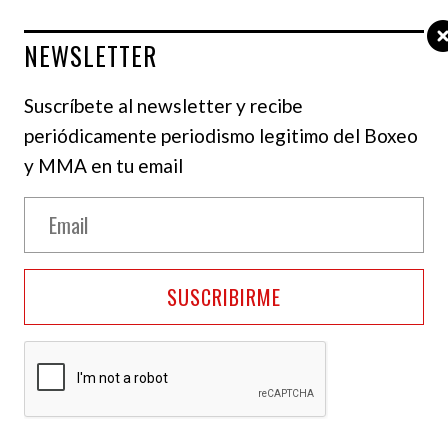
NEWSLETTER
Suscríbete al newsletter y recibe
periódicamente periodismo legitimo del Boxeo
y MMA en tu email
oxing
SUSCRIBIRME
ada por Johann Zaoui ganó la subasta por el
ederación Internacional de Boxeo (FIB) entre Kevin