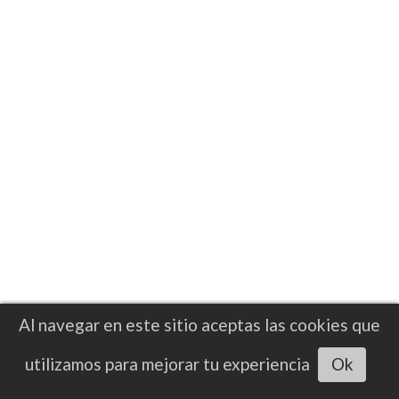
NOTICIAS
Dónde será la transmisión de la pelea
entre Conor Benn y Ryan García que
se disputará en Las Vegas
El combate tendrá como escenario el T-
Mobile Arena de Las Vegas y coincidirá con
el fin de semana de la Independencia de
México
Al navegar en este sitio aceptas las cookies que
Escuchar artículo
utilizamos para mejorar tu experiencia
Ok