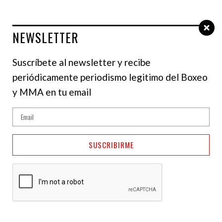
NEWSLETTER
Select Language
▼
Suscríbete al newsletter y recibe
periódicamente periodismo legitimo del Boxeo
MMA
y MMA en tu email
Tyron Woodley
recuerda cómo su vida
SUSCRIBIRME
de "rockstar" afectó su
carrera como campeón
UFC