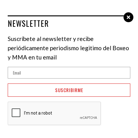
NEWSLETTER
Select Language
▼
Suscríbete al newsletter y recibe
periódicamente periodismo legitimo del Boxeo
MMA
y MMA en tu email
La meta inicial y el
actual objetivo de
SUSCRIBIRME
Henry Cejudo
04 de mayo de 2023
Jonathan Reyes