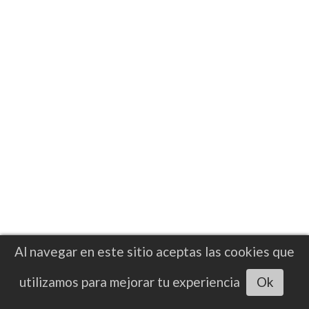
Esta victoria conseguida en Orlando,
Florida, le otorga a Dina Thorslund los
títulos de peso gallo avalado por la AMB, el
CMB, la FIB y la OMB
Al navegar en este sitio aceptas las cookies que
Escuchar artículo
utilizamos para mejorar tu experiencia
Ok