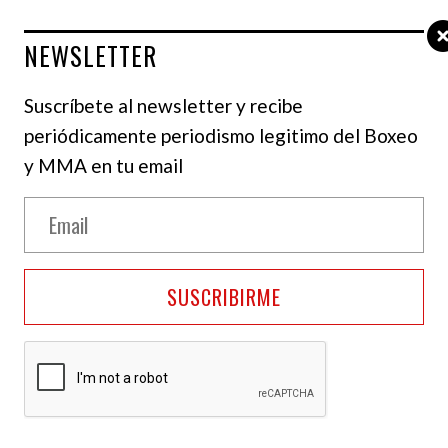
NEWSLETTER
Suscríbete al newsletter y recibe
periódicamente periodismo legitimo del Boxeo
NOTICIAS
y MMA en tu email
Frank Warren advierte que Usyk
debe ser despojado del título si
ejecuta una revancha con
Verhoeven
SUSCRIBIRME
En diciembre pasado, durante su
convención anual en Bangkok, el CMB
confirmó que Usyk deberá enfrentarse a
Kabayel en este año 2026 si quiere
conservar su título de campeón