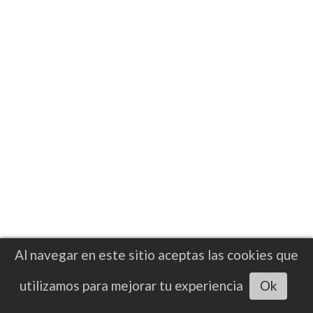
Paddy Pimblett es consciente de que
incluso una victoria en UFC 324 sobre una
leyenda como Justin Gaethje, todavía habrá
críticos de sus credenciales.
Al navegar en este sitio aceptas las cookies que
utilizamos para mejorar tu experiencia
Ok